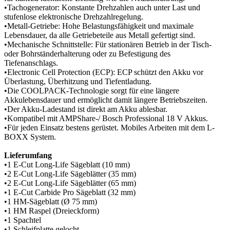
•Tachogenerator: Konstante Drehzahlen auch unter Last und
stufenlose elektronische Drehzahlregelung.
•Metall-Getriebe: Hohe Belastungsfähigkeit und maximale
Lebensdauer, da alle Getriebeteile aus Metall gefertigt sind.
•Mechanische Schnittstelle: Für stationären Betrieb in der Tisch-
oder Bohrständerhalterung oder zu Befestigung des
Tiefenanschlags.
•Electronic Cell Protection (ECP): ECP schützt den Akku vor
Überlastung, Überhitzung und Tiefentladung.
•Die COOLPACK-Technologie sorgt für eine längere
Akkulebensdauer und ermöglicht damit längere Betriebszeiten.
•Der Akku-Ladestand ist direkt am Akku ablesbar.
•Kompatibel mit AMPShare-/ Bosch Professional 18 V Akkus.
•Für jeden Einsatz bestens gerüstet. Mobiles Arbeiten mit dem L-
BOXX System.
Lieferumfang
•1 E-Cut Long-Life Sägeblatt (10 mm)
•2 E-Cut Long-Life Sägeblätter (35 mm)
•2 E-Cut Long-Life Sägeblätter (65 mm)
•1 E-Cut Carbide Pro Sägeblatt (32 mm)
•1 HM-Sägeblatt (Ø 75 mm)
•1 HM Raspel (Dreieckform)
•1 Spachtel
•1 Schleifplatte gelocht