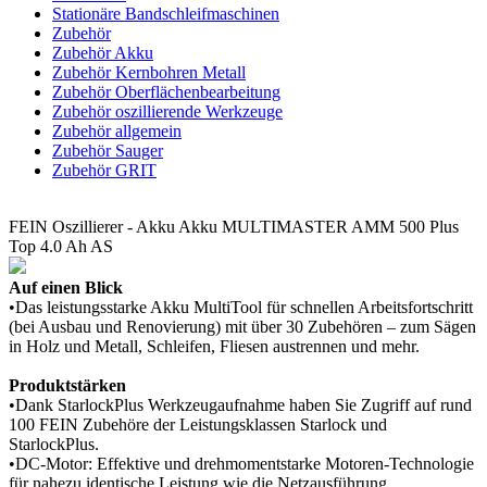
Stationäre Bandschleifmaschinen
Zubehör
Zubehör Akku
Zubehör Kernbohren Metall
Zubehör Oberflächenbearbeitung
Zubehör oszillierende Werkzeuge
Zubehör allgemein
Zubehör Sauger
Zubehör GRIT
FEIN Oszillierer - Akku Akku MULTIMASTER AMM 500 Plus
Top 4.0 Ah AS
Auf einen Blick
•Das leistungsstarke Akku MultiTool für schnellen Arbeitsfortschritt
(bei Ausbau und Renovierung) mit über 30 Zubehören – zum Sägen
in Holz und Metall, Schleifen, Fliesen austrennen und mehr.
Produktstärken
•Dank StarlockPlus Werkzeugaufnahme haben Sie Zugriff auf rund
100 FEIN Zubehöre der Leistungsklassen Starlock und
StarlockPlus.
•DC-Motor: Effektive und drehmomentstarke Motoren-Technologie
für nahezu identische Leistung wie die Netzausführung.