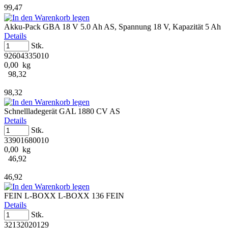
99,47
Akku-Pack GBA 18 V 5.0 Ah AS, Spannung 18 V, Kapazität 5 Ah
Details
Stk.
92604335010
0,00 kg
98,32
98,32
Schnellladegerät GAL 1880 CV AS
Details
Stk.
33901680010
0,00 kg
46,92
46,92
FEIN L-BOXX L-BOXX 136 FEIN
Details
Stk.
32132020129