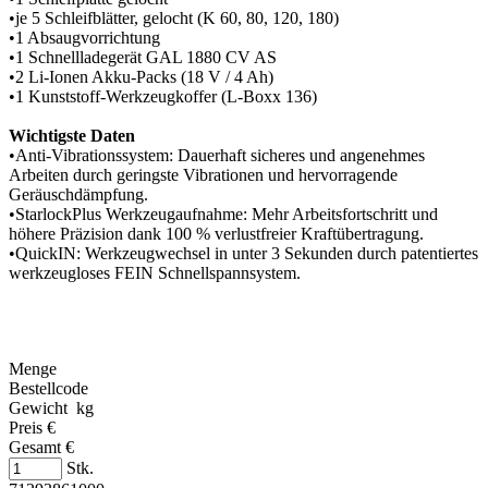
•je 5 Schleifblätter, gelocht (K 60, 80, 120, 180)
•1 Absaugvorrichtung
•1 Schnellladegerät GAL 1880 CV AS
•2 Li-Ionen Akku-Packs (18 V / 4 Ah)
•1 Kunststoff-Werkzeugkoffer (L-Boxx 136)
Wichtigste Daten
•Anti-Vibrationssystem: Dauerhaft sicheres und angenehmes
Arbeiten durch geringste Vibrationen und hervorragende
Geräuschdämpfung.
•StarlockPlus Werkzeugaufnahme: Mehr Arbeitsfortschritt und
höhere Präzision dank 100 % verlustfreier Kraftübertragung.
•QuickIN: Werkzeugwechsel in unter 3 Sekunden durch patentiertes
werkzeugloses FEIN Schnellspannsystem.
Menge
Bestellcode
Gewicht kg
Preis €
Gesamt €
Stk.