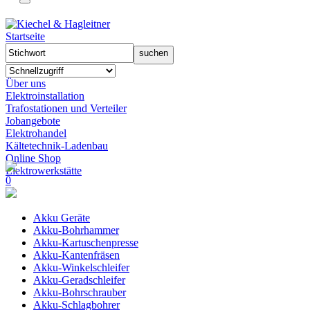
Startseite
Über uns
Elektroinstallation
Trafostationen und Verteiler
Jobangebote
Elektrohandel
Kältetechnik-Ladenbau
Online Shop
Elektrowerkstätte
0
Akku Geräte
Akku-Bohrhammer
Akku-Kartuschenpresse
Akku-Kantenfräsen
Akku-Winkelschleifer
Akku-Geradschleifer
Akku-Bohrschrauber
Akku-Schlagbohrer