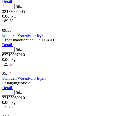
Details
Stk.
32173005005
0,00 kg
89,38
89,38
Arbeitshandschuhe, Gr. 11 XXL
Details
Stk.
63719007010
0,00 kg
25,54
25,54
Reinigungsblock
Details
Stk.
32127069010
0,00 kg
23,42