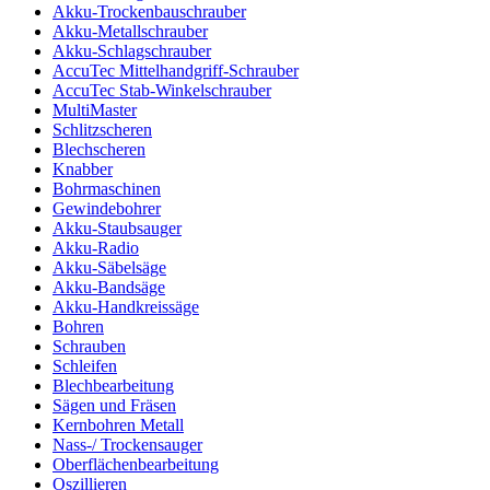
Akku-Trockenbauschrauber
Akku-Metallschrauber
Akku-Schlagschrauber
AccuTec Mittelhandgriff-Schrauber
AccuTec Stab-Winkelschrauber
MultiMaster
Schlitzscheren
Blechscheren
Knabber
Bohrmaschinen
Gewindebohrer
Akku-Staubsauger
Akku-Radio
Akku-Säbelsäge
Akku-Bandsäge
Akku-Handkreissäge
Bohren
Schrauben
Schleifen
Blechbearbeitung
Sägen und Fräsen
Kernbohren Metall
Nass-/ Trockensauger
Oberflächenbearbeitung
Oszillieren