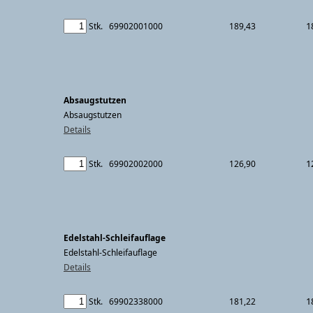
1
Stk.
69902001000
189,43
Absaugstutzen
Absaugstutzen
Details
1
Stk.
69902002000
126,90
Edelstahl-Schleifauflage
Edelstahl-Schleifauflage
Details
1
Stk.
69902338000
181,22