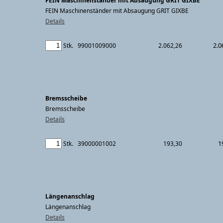
FEIN Maschinenständer mit Absaugung GRIT GIXBE
FEIN Maschinenständer mit Absaugung GRIT GIXBE
Details
2.0
Stk.
99001009000
2.062,26
Bremsscheibe
Bremsscheibe
Details
1
Stk.
39000001002
193,30
Längenanschlag
Längenanschlag
Details