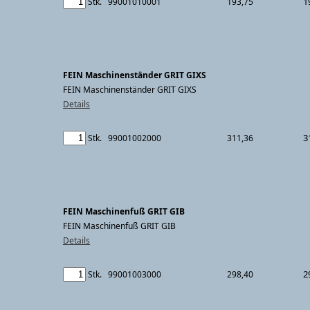
1
Stk.
99001010001
193,75
FEIN Maschinenständer GRIT GIXS
FEIN Maschinenständer GRIT GIXS
Details
3
Stk.
99001002000
311,36
FEIN Maschinenfuß GRIT GIB
FEIN Maschinenfuß GRIT GIB
Details
2
Stk.
99001003000
298,40