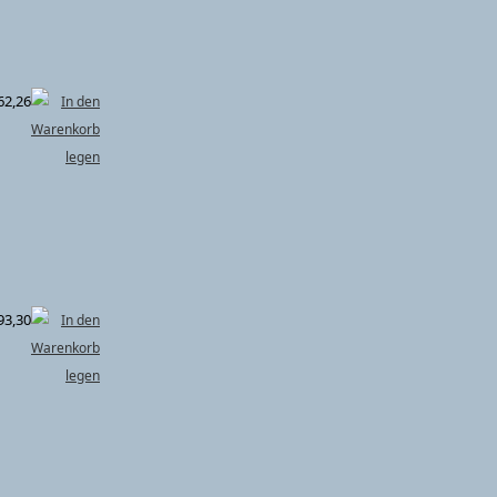
62,26
93,30