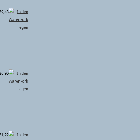
89,43
26,90
81,22