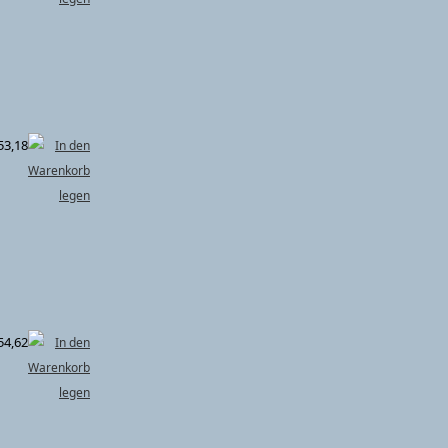
53,18
54,62