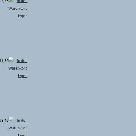
93,75
11,36
98,40