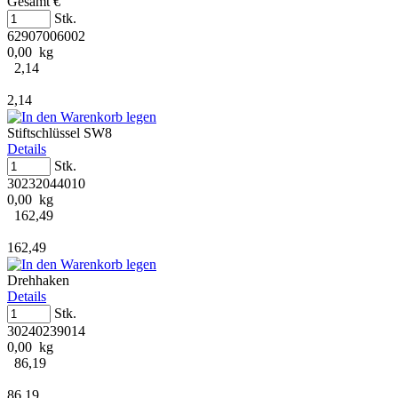
Gesamt €
Stk.
62907006002
0,00 kg
2,14
2,14
Stiftschlüssel SW8
Details
Stk.
30232044010
0,00 kg
162,49
162,49
Drehhaken
Details
Stk.
30240239014
0,00 kg
86,19
86,19