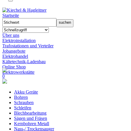
Startseite
Über uns
Elektroinstallation
Trafostationen und Verteiler
Jobangebote
Elektrohandel
Kältetechnik-Ladenbau
Online Shop
Elektrowerkstätte
0
Akku Geräte
Bohren
Schrauben
Schleifen
Blechbearbeitung
Sägen und Fräsen
Kernbohren Metall
Nass-/ Trockensauger