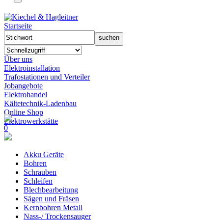
Startseite
Über uns
Elektroinstallation
Trafostationen und Verteiler
Jobangebote
Elektrohandel
Kältetechnik-Ladenbau
Online Shop
Elektrowerkstätte
0
Akku Geräte
Bohren
Schrauben
Schleifen
Blechbearbeitung
Sägen und Fräsen
Kernbohren Metall
Nass-/ Trockensauger