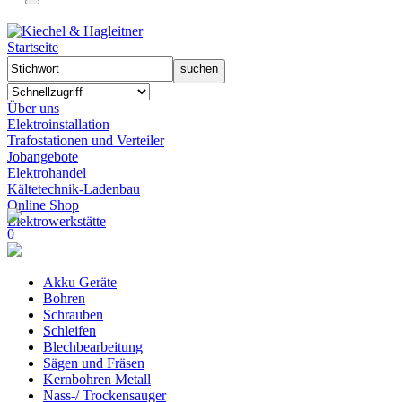
Startseite
Über uns
Elektroinstallation
Trafostationen und Verteiler
Jobangebote
Elektrohandel
Kältetechnik-Ladenbau
Online Shop
Elektrowerkstätte
0
Akku Geräte
Bohren
Schrauben
Schleifen
Blechbearbeitung
Sägen und Fräsen
Kernbohren Metall
Nass-/ Trockensauger