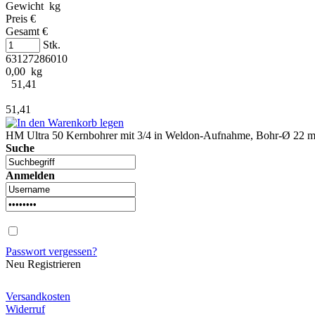
Gewicht kg
Preis €
Gesamt €
Stk.
63127286010
0,00 kg
51,41
51,41
HM Ultra 50 Kernbohrer mit 3/4 in Weldon-Aufnahme, Bohr-Ø 22 mm
Suche
Anmelden
Passwort vergessen?
Neu Registrieren
Versandkosten
Widerruf