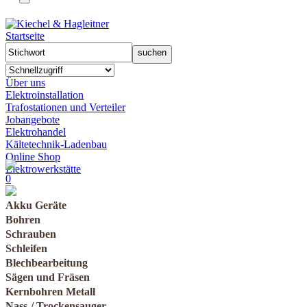
Startseite
Über uns
Elektroinstallation
Trafostationen und Verteiler
Jobangebote
Elektrohandel
Kältetechnik-Ladenbau
Online Shop
Elektrowerkstätte
0
Akku Geräte
Bohren
Schrauben
Schleifen
Blechbearbeitung
Sägen und Fräsen
Kernbohren Metall
Nass-/ Trockensauger