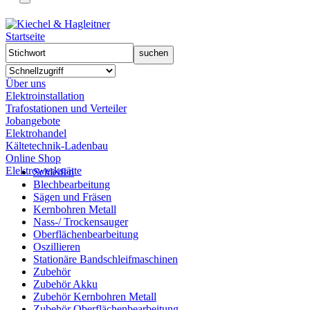
Startseite
Über uns
Elektroinstallation
Trafostationen und Verteiler
Jobangebote
Elektrohandel
Kältetechnik-Ladenbau
Online Shop
Elektrowerkstätte
Schleifen
Blechbearbeitung
Sägen und Fräsen
Kernbohren Metall
Nass-/ Trockensauger
Oberflächenbearbeitung
Oszillieren
Stationäre Bandschleifmaschinen
Zubehör
Zubehör Akku
Zubehör Kernbohren Metall
Zubehör Oberflächenbearbeitung