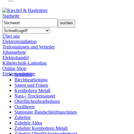
Startseite
Über uns
Elektroinstallation
Trafostationen und Verteiler
Jobangebote
Elektrohandel
Kältetechnik-Ladenbau
Online Shop
Elektrowerkstätte
Schleifen
Blechbearbeitung
Sägen und Fräsen
Kernbohren Metall
Nass-/ Trockensauger
Oberflächenbearbeitung
Oszillieren
Stationäre Bandschleifmaschinen
Zubehör
Zubehör Akku
Zubehör Kernbohren Metall
Zubehör Oberflächenbearbeitung