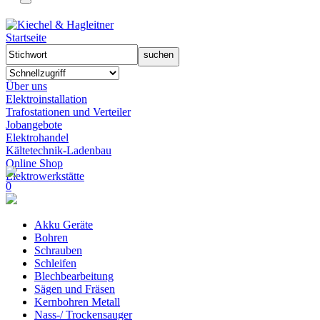
Startseite
Über uns
Elektroinstallation
Trafostationen und Verteiler
Jobangebote
Elektrohandel
Kältetechnik-Ladenbau
Online Shop
Elektrowerkstätte
0
Akku Geräte
Bohren
Schrauben
Schleifen
Blechbearbeitung
Sägen und Fräsen
Kernbohren Metall
Nass-/ Trockensauger