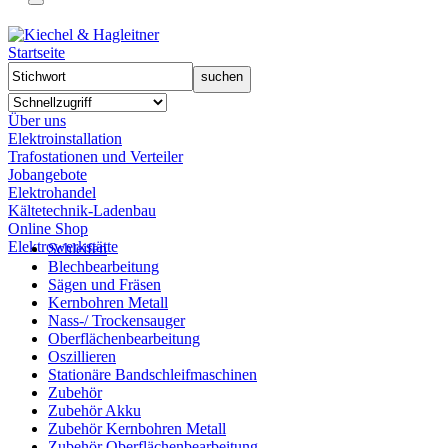
Startseite
Über uns
Elektroinstallation
Trafostationen und Verteiler
Jobangebote
Elektrohandel
Kältetechnik-Ladenbau
Online Shop
Elektrowerkstätte
Schleifen
Blechbearbeitung
Sägen und Fräsen
Kernbohren Metall
Nass-/ Trockensauger
Oberflächenbearbeitung
Oszillieren
Stationäre Bandschleifmaschinen
Zubehör
Zubehör Akku
Zubehör Kernbohren Metall
Zubehör Oberflächenbearbeitung