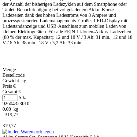
der Anzahl der bisherigen Ladezyklen auf dem Smartphone oder
Tablet. Benachrichtigung bei vollgeladenem Akku. Kurze
Ladezeiten dank des hohen Ladestroms von 8 Ampere und
prozessgesteuerten Lademanagements. Großes LED-Display mit
Ladestandanzeige und USB-Anschluss zum mobilen Laden von
kleinen Elektrogeräten. Für alle FEIN Li-Ionen-Akkus. Ladezeiten
(80 % der max. Kapazität): 12 und 18 V / 3 Ah: 31 min., 12 und 18
V / 6 Ah: 38 min., 18 V / 5,2 Ah: 33 min..
Menge
Bestellcode
Gewicht kg
Preis €
Gesamt €
Stk.
92604323010
0,00 kg
319,77
319,77