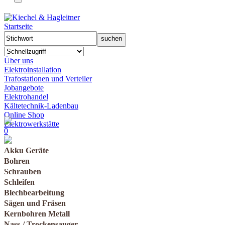
Startseite
Über uns
Elektroinstallation
Trafostationen und Verteiler
Jobangebote
Elektrohandel
Kältetechnik-Ladenbau
Online Shop
Elektrowerkstätte
0
Akku Geräte
Bohren
Schrauben
Schleifen
Blechbearbeitung
Sägen und Fräsen
Kernbohren Metall
Nass-/ Trockensauger