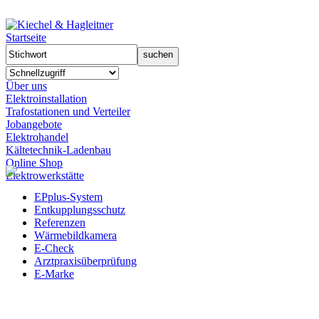
Startseite
Über uns
Elektroinstallation
Trafostationen und Verteiler
Jobangebote
Elektrohandel
Kältetechnik-Ladenbau
Online Shop
Elektrowerkstätte
EPplus-System
Entkupplungsschutz
Referenzen
Wärmebildkamera
E-Check
Arztpraxisüberprüfung
E-Marke