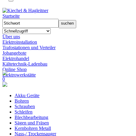
Startseite
Über uns
Elektroinstallation
Trafostationen und Verteiler
Jobangebote
Elektrohandel
Kältetechnik-Ladenbau
Online Shop
Elektrowerkstätte
0
Akku Geräte
Bohren
Schrauben
Schleifen
Blechbearbeitung
Sägen und Fräsen
Kernbohren Metall
Nass-/ Trockensauger