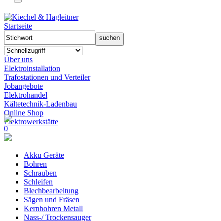
Startseite
Über uns
Elektroinstallation
Trafostationen und Verteiler
Jobangebote
Elektrohandel
Kältetechnik-Ladenbau
Online Shop
Elektrowerkstätte
0
Akku Geräte
Bohren
Schrauben
Schleifen
Blechbearbeitung
Sägen und Fräsen
Kernbohren Metall
Nass-/ Trockensauger