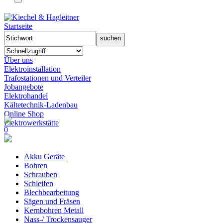
Startseite
Über uns
Elektroinstallation
Trafostationen und Verteiler
Jobangebote
Elektrohandel
Kältetechnik-Ladenbau
Online Shop
Elektrowerkstätte
0
Akku Geräte
Bohren
Schrauben
Schleifen
Blechbearbeitung
Sägen und Fräsen
Kernbohren Metall
Nass-/ Trockensauger